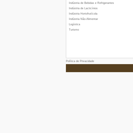
Indústria de Bebidas e Refrigerantes
Indústria de Lacticínios
Indústria Hortofrutícola
Indústria Não-Alimentar
Logística
Turismo
Política de Privacidade