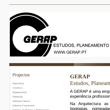
Projectos
GERAP
Estudos, Planeam
Aquicultura
Comércio
A GERAP é uma empres
Equipamentos
experiência profissio
Habitação
Indústria Cárnica
Na Arquitectura as
Industria Conserveira
tipologias, nomeada