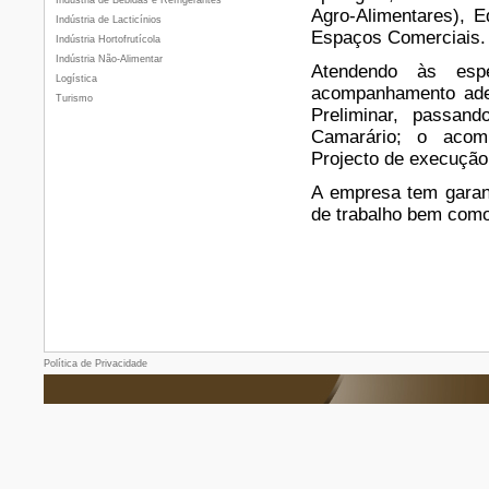
Indústria de Bebidas e Refrigerantes
Agro-Alimentares), E
Indústria de Lacticínios
Espaços Comerciais.
Indústria Hortofrutícola
Indústria Não-Alimentar
Atendendo às espe
Logística
acompanhamento ade
Turismo
Preliminar, passand
Camarário; o acom
Projecto de execução
A empresa tem garan
de trabalho bem como
Política de Privacidade