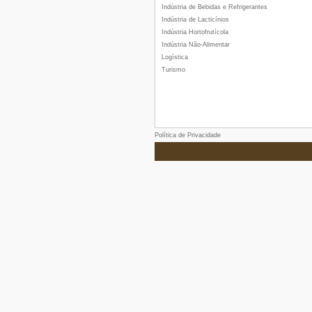
Indústria de Bebidas e Refrigerantes
Indústria de Lacticínios
Indústria Hortofrutícola
Indústria Não-Alimentar
Logística
Turismo
Política de Privacidade