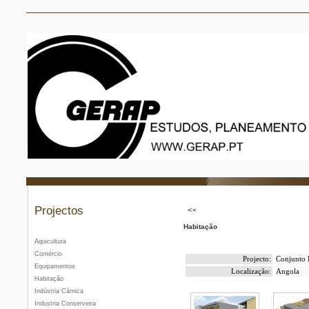
Projectos
Habitação
Aquicultura
Comércio
Projecto:
Conjunto 
Equipamentos
Localização:
Angola
Habitação
Indústria Cárnica
Industria Conserveira