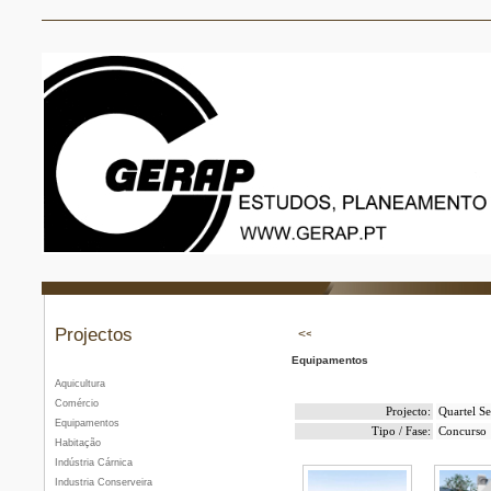
Projectos
Equipamentos
Aquicultura
Comércio
Projecto:
Quartel S
Equipamentos
Tipo / Fase:
Concurso
Habitação
Indústria Cárnica
Industria Conserveira