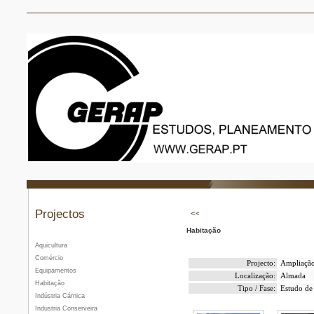
Projectos
Habitação
Aquicultura
Comércio
Projecto:
Ampliação
Equipamentos
Localização:
Almada
Habitação
Tipo / Fase:
Estudo de 
Indústria Cárnica
Industria Conserveira