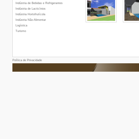
Indústria de Bebidas e Refrigerantes
Indústria de Lacticínios
Indústria Hortofrutícola
Indústria Não-Alimentar
Logística
Turismo
Política de Privacidade