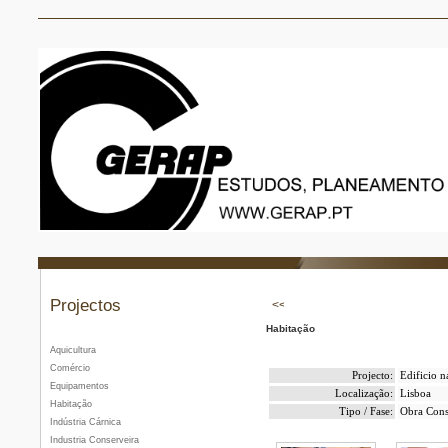
Projectos
Habitação
Aquicultura
Comércio
Projecto:
Edificio n
Equipamentos
Localização:
Lisboa
Habitação
Tipo / Fase:
Obra Cons
Indústria Cárnica
Industria Conserveira