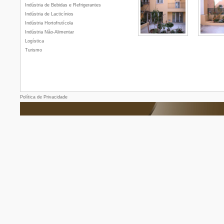
Indústria de Bebidas e Refrigerantes
Indústria de Lacticínios
Indústria Hortofrutícola
Indústria Não-Alimentar
Logística
Turismo
Política de Privacidade