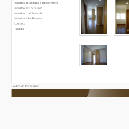
Indústria de Bebidas e Refrigerantes
Indústria de Lacticínios
Indústria Hortofrutícola
Indústria Não-Alimentar
Logística
Turismo
Política de Privacidade