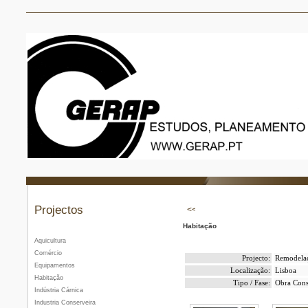
Projectos
Habitação
Aquicultura
Comércio
Projecto:
Remodela
Equipamentos
Localização:
Lisboa
Habitação
Tipo / Fase:
Obra Cons
Indústria Cárnica
Industria Conserveira